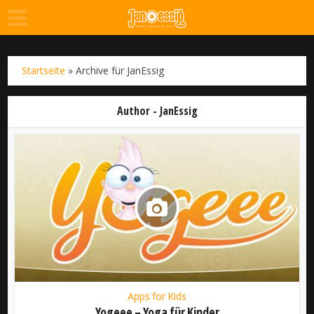
Startseite
»
Archive für JanEssig
Author - JanEssig
Apps for Kids
Yogeee – Yoga für Kinder