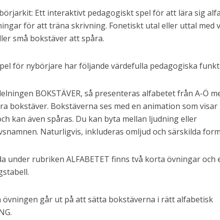
örjarkit: Ett interaktivt pedagogiskt spel för att lära sig alf
ingar för att träna skrivning. Fonetiskt utal eller uttal med 
ller små bokstäver att spåra.
pel för nybörjare har följande värdefulla pedagogiska funkt
avdelningen BOKSTÄVER, så presenteras alfabetet från A-Ö 
ora bokstäver. Bokstäverna ses med en animation som visar
och kan även spåras. Du kan byta mellan ljudning eller
snamnen. Naturligvis, inkluderas omljud och särskilda form
da under rubriken ALFABETET finns två korta övningar och 
gstabell.
a övningen går ut på att sätta bokstäverna i rätt alfabetisk
NG.