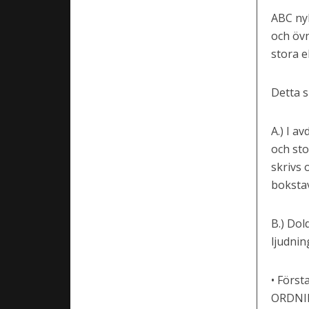
ABC nyb
och övn
stora e
Detta s
A.) I 
och st
skrivs 
bokstav
B.) Dol
ljudnin
• Först
ORDNI