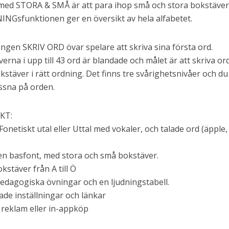
med STORA & SMÅ är att para ihop små och stora bokstäver 
INGsfunktionen ger en översikt av hela alfabetet.
ingen SKRIV ORD övar spelare att skriva sina första ord.
erna i upp till 43 ord är blandade och målet är att skriva or
stäver i rätt ordning. Det finns tre svårighetsnivåer och du
lyssna på orden.
KT:
: Fonetiskt utal eller Uttal med vokaler, och talade ord (äpple,
 en basfont, med stora och små bokstäver.
okstäver från A till Ö
pedagogiska övningar och en ljudningstabell.
ade inställningar och länkar
 reklam eller in-appköp