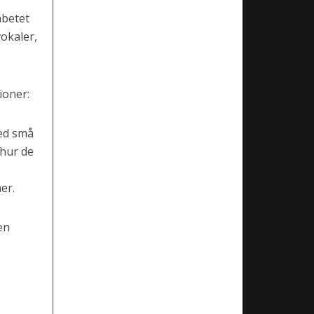
abetet
vokaler,
ioner:
med små
 hur de
er.
en