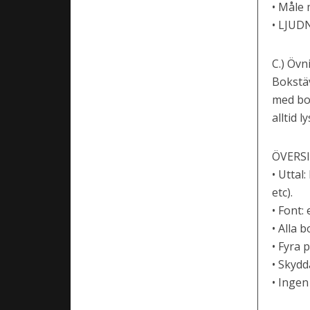
• Måle 
• LJUDN
C.) Övn
Bokstäv
med bok
alltid 
ÖVERSI
• Uttal
etc).
• Font:
• Alla b
• Fyra 
• Skydd
• Ingen