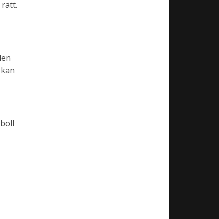
rätt.
den
 kan
 boll