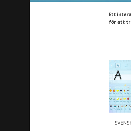
Ett inter
för att t
SVENS