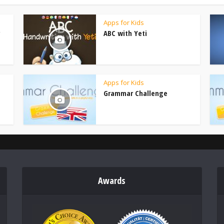
Apps for Kids
ABC with Yeti
Apps for Kids
Grammar Challenge
Awards